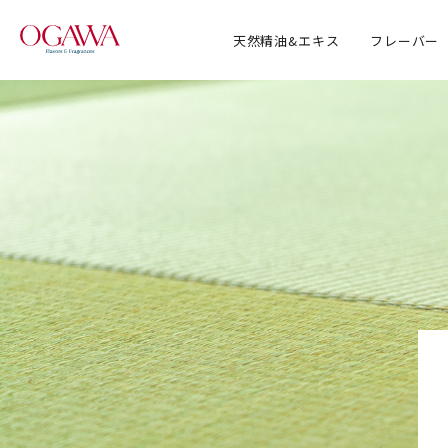
天然精油&エキス
フレーバー
会社情報 TOP
取得認
事業内
事業展
沿革