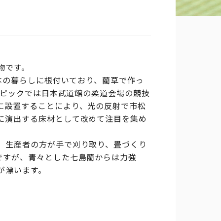
物です。
本の暮らしに根付いており、藺草で作っ
ンピックでは日本武道館の柔道会場の競技
に設置することにより、光の反射で市松
に演出する床材として改めて注目を集め
、生産者の方が手で刈り取り、畳づくり
ですが、青々とした七島藺からは力強
が漂います。