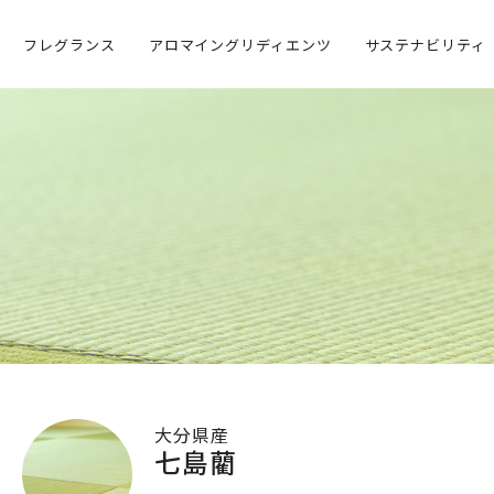
フレグランス
アロマイングリディエンツ
サステナビリティ
証
社長メッセージ
容
生産者・地域との連携
開
環境への取組み
社員の声
大分県産
七島藺