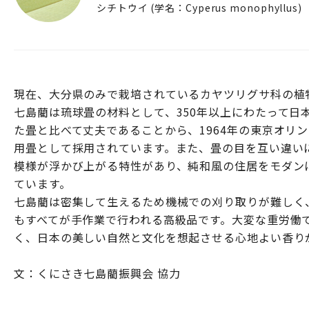
シチトウイ (学名：Cyperus monophyllus)
現在、大分県のみで栽培されているカヤツリグサ科の植
七島藺は琉球畳の材料として、350年以上にわたって日
た畳と比べて丈夫であることから、1964年の東京オリ
用畳として採用されています。また、畳の目を互い違い
模様が浮かび上がる特性があり、純和風の住居をモダン
ています。
七島藺は密集して生えるため機械での刈り取りが難しく
もすべてが手作業で行われる高級品です。大変な重労働
く、日本の美しい自然と文化を想起させる心地よい香り
文：くにさき七島藺振興会 協力