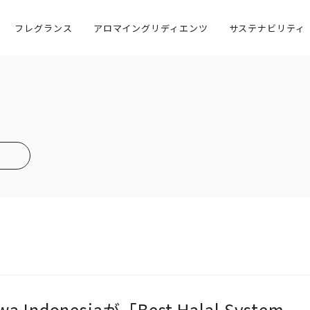
フレグランス
アロマイングリディエンツ
サステナビリティ
証
社長メッセージ
容
生産者・地域との連携
開
環境への取組み
社員の声
awa Indonesiaが「Best Halal System