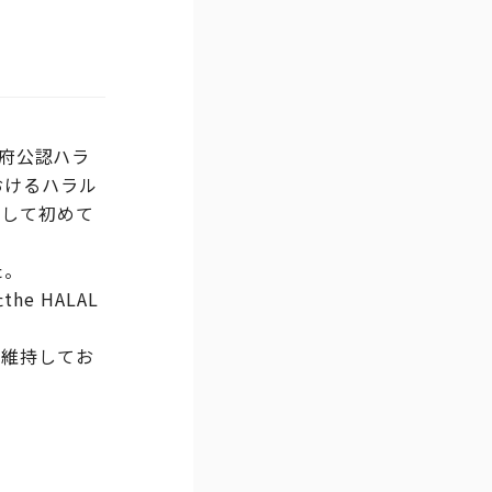
ア政府公認ハラ
におけるハラル
会社として初めて
た。
e HALAL
を維持してお