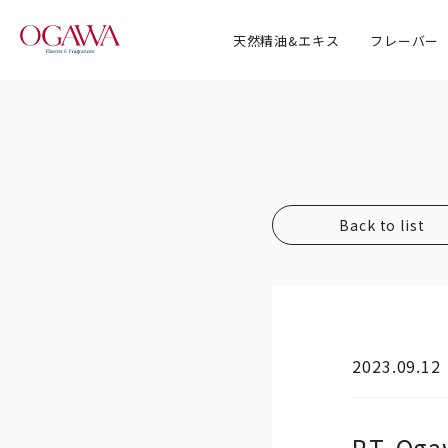
天然精油&エキス
フレーバー
会社情報 TOP
取得認
事業内
事業展
Back to list
沿革
2023.09.12
P.T. Og