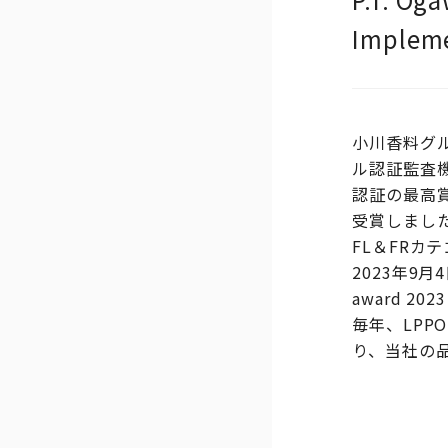
Imple
小川香料グルー
ル認証監査機
認証の最高賞「
受賞しまし
FL＆FR
2023年9
award 2
毎年、LPP
り、当社の