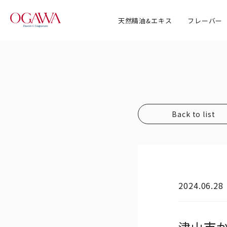
天然精油&エキス
フレーバー
会社情報 TOP
取得認
事業内
事業展
Back to list
沿革
2024.06.28
津山市